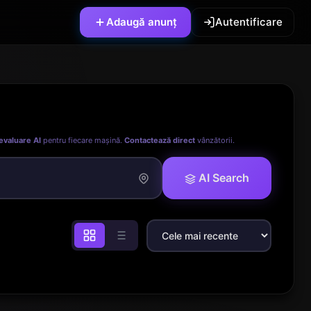
Adaugă anunț
Autentificare
evaluare AI
pentru fiecare mașină.
Contactează direct
vânzătorii.
AI Search