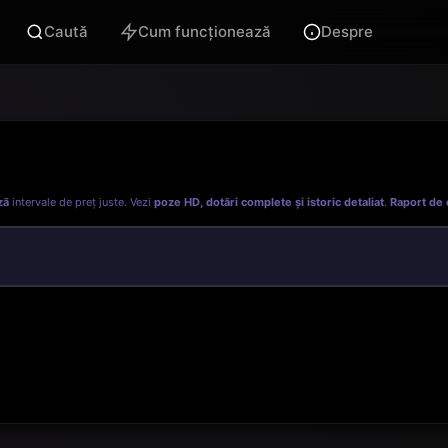
Caută
Cum funcționează
Despre
ză
intervale de preț juste. Vezi
poze HD, dotări complete și istoric detaliat
.
Raport de 