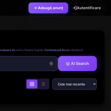
Adaugă anunț
Autentificare
evaluare AI
pentru fiecare mașină.
Contactează direct
vânzătorii.
AI Search