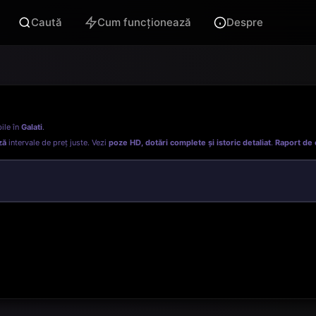
Caută
Cum funcționează
Despre
ile în
Galati
.
ză
intervale de preț juste. Vezi
poze HD, dotări complete și istoric detaliat
.
Raport de 