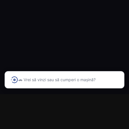
🚗 Vrei să vinzi sau să cumperi o mașină?
Prima platformă din România cu inteligență artificială
pentru vânzarea și cumpărarea automobilelor.
Navigare
Acasă