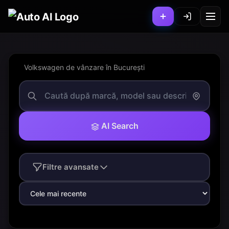
Volkswagen de vânzare în București
AI Search
Filtre avansate