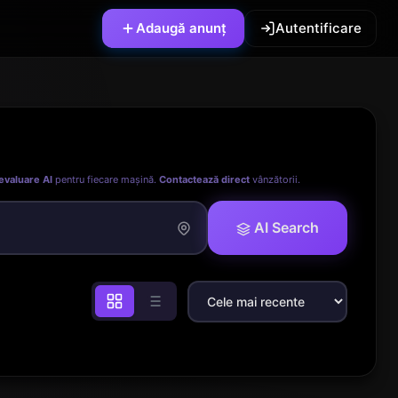
Adaugă anunț
Autentificare
evaluare AI
pentru fiecare mașină.
Contactează direct
vânzătorii.
AI Search