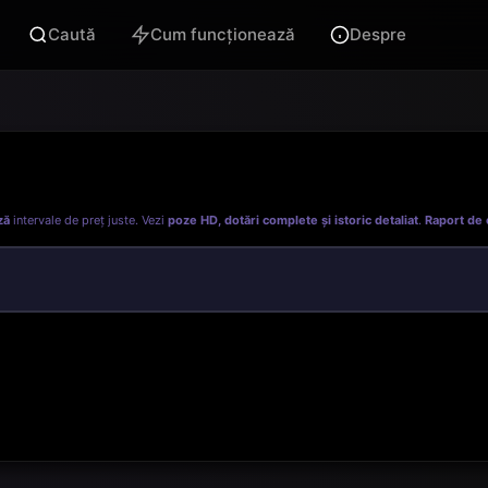
Caută
Cum funcționează
Despre
ză
intervale de preț juste. Vezi
poze HD, dotări complete și istoric detaliat
.
Raport de 