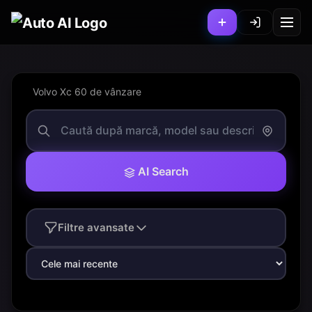
Volvo Xc 60 de vânzare
AI Search
Filtre avansate