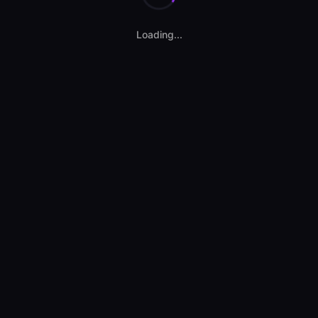
Reîncercați mai târziu.
Loading...
Contact vânzător