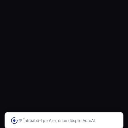
💬 Întreabă-l pe Alex orice despre AutoAI
Prima platformă din România cu inteligență artificială