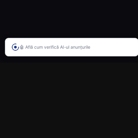
Navigare
Acasă
Caută mașini
💬 Întreabă-l pe Alex orice despre AutoAI
Adaugă anunț
Contract Vânzare auto
Despre noi
Contact
Blog
Categorii populare
BMW
Mercedes-Benz
Audi
Volkswagen
Dacia