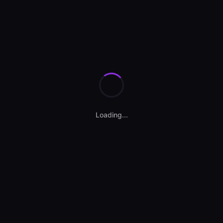
Se încarcă calculatorul...
Loading...
Contact vânzător
SS AUTOCENTER MOINESTI