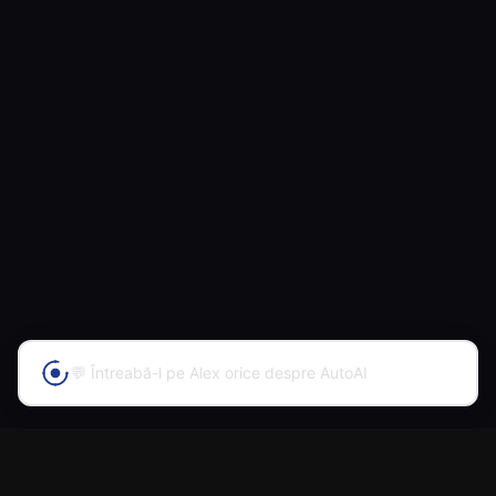
💬 Întreabă-l pe Alex orice despre AutoAI
Prima platformă din România cu inteligență artificială
pentru vânzarea și cumpărarea automobilelor.