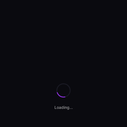
Tip caroserie
SUV
Stare
Înmatriculată
Istoric accidente
Da
Garanție
Da
Loading...