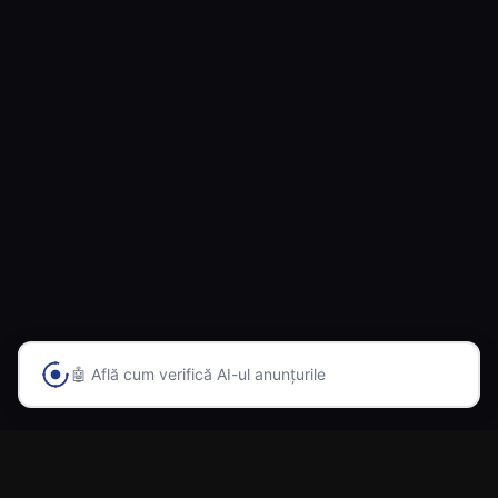
🤖 Află cum verifică AI-ul anunțurile
Prima platformă din România cu inteligență artificială
pentru vânzarea și cumpărarea automobilelor.