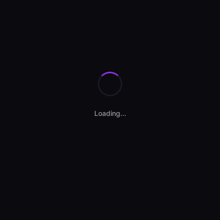
Se încarcă calculatorul...
Loading...
Contact vânzător
AWD Auto