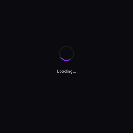
Loading...
Benz C 2020
| Mediu piață: 152.154 km
709 €
31.539 €
E PIAȚĂ
PESTE PIAȚĂ