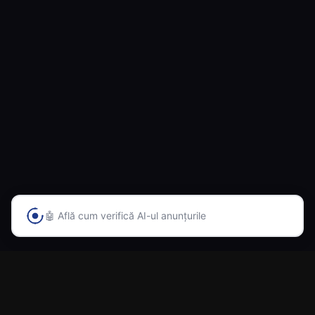
💬 Întreabă-l pe Alex orice despre AutoAI
Prima platformă din România cu inteligență artificială
pentru vânzarea și cumpărarea automobilelor.