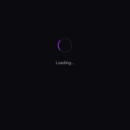
Loading...
Contact vânzător
STAR AUTO PREMIUM
Dealer autorizat