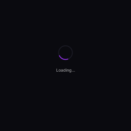
Loading...
n Golf 2014
| Mediu piață: 216.858 km
54 €
11.693 €
E PIAȚĂ
PESTE PIAȚĂ