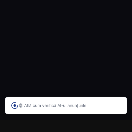
🤖 Află cum verifică AI-ul anunțurile
Prima platformă din România cu inteligență artificială
pentru vânzarea și cumpărarea automobilelor.