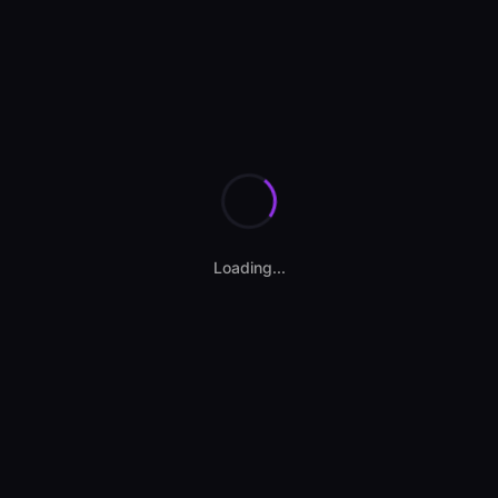
Se încarcă calculatorul...
Loading...
Contact vânzător
SS AUTOCENTER MOINESTI