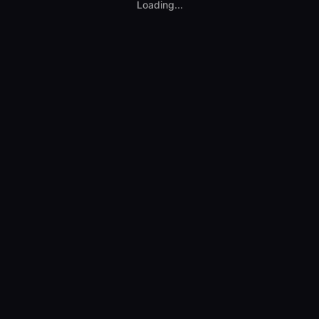
Loading...
orului. Reîncercați mai târziu.