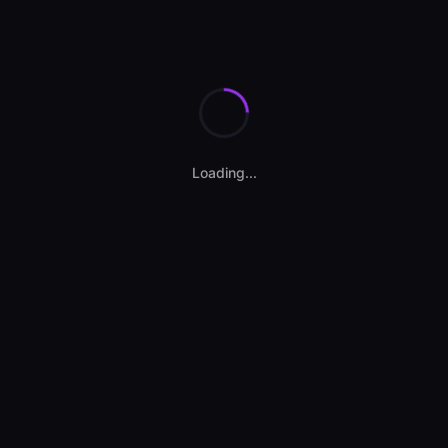
Loading...
Contact vânzător
stefan andrabulea
Persoană fizică
Afișează telefon