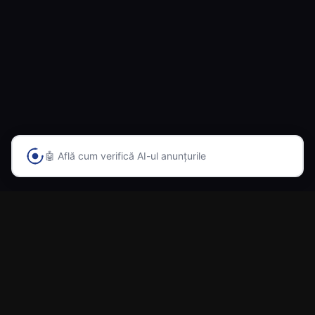
🤖 Află cum verifică AI-ul anunțurile
Prima platformă din România cu inteligență artificială
pentru vânzarea și cumpărarea automobilelor.
Navigare
Acasă
Caută mașini
Adaugă anunț