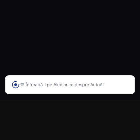
💬 Întreabă-l pe Alex orice despre AutoAI
Prima platformă din România cu inteligență artificială
pentru vânzarea și cumpărarea automobilelor.
Navigare
Acasă