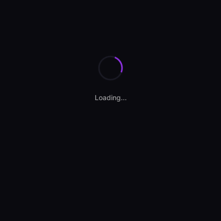
Loading...
Contact vânzător
STAR AUTO PREMIUM
Dealer autorizat